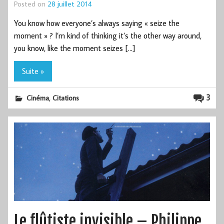
Posted on
28 juillet 2014
You know how everyone’s always saying « seize the
moment » ? I’m kind of thinking it’s the other way around,
you know, like the moment seizes […]
Suite »
,
3
Cinéma
Citations
Le flûtiste invisible – Philippe