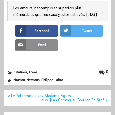
Les amours inaccomplis sont parfois plus
mémorables que ceux aux gestes achevés. [p123]
Facebook
Twitter
Email
,
0
Citations
Livres
,
,
citation
citations
Philippe Labro
Navigation
« Le Palindrome dans Madame Figaro
de
Louis-Jean Cormier au Bouillon St-Stef »
l’article