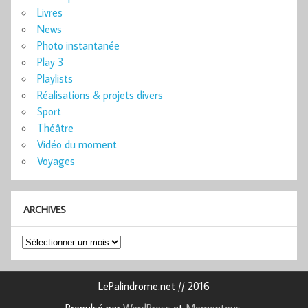
Livres
News
Photo instantanée
Play 3
Playlists
Réalisations & projets divers
Sport
Théâtre
Vidéo du moment
Voyages
ARCHIVES
Archives
LePalindrome.net // 2016
Propulsé par
WordPress
et
Momentous
.