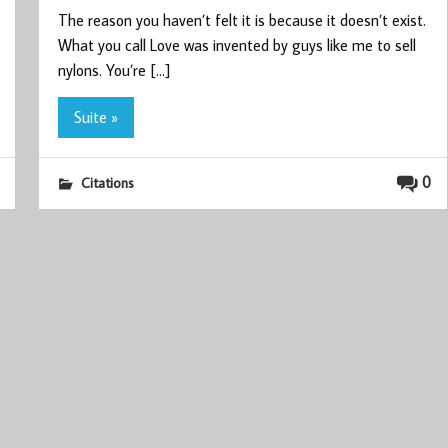
The reason you haven’t felt it is because it doesn’t exist.
What you call Love was invented by guys like me to sell
nylons. You’re […]
Suite »
0
Citations