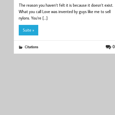
The reason you haven’t felt it is because it doesn’t exist.
What you call Love was invented by guys like me to sell
nylons. You’re […]
Suite »
0
Citations