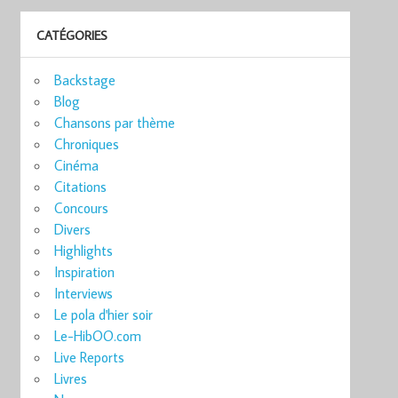
CATÉGORIES
Backstage
Blog
Chansons par thème
Chroniques
Cinéma
Citations
Concours
Divers
Highlights
Inspiration
Interviews
Le pola d'hier soir
Le-HibOO.com
Live Reports
Livres