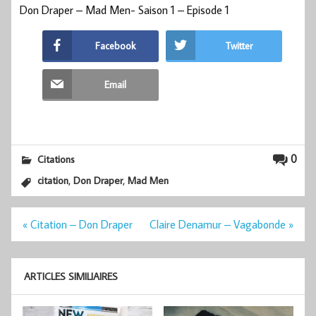
Don Draper – Mad Men- Saison 1 – Episode 1
Facebook
Twitter
Email
0
Citations
,
,
citation
Don Draper
Mad Men
Navigation
« Citation – Don Draper
Claire Denamur – Vagabonde »
de
l’article
ARTICLES SIMILIAIRES