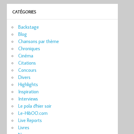
CATÉGORIES
Backstage
Blog
Chansons par thème
Chroniques
Cinéma
Citations
Concours
Divers
Highlights
Inspiration
Interviews
Le pola d'hier soir
Le-HibOO.com
Live Reports
Livres