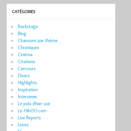
CATÉGORIES
Backstage
Blog
Chansons par thème
Chroniques
Cinéma
Citations
Concours
Divers
Highlights
Inspiration
Interviews
Le pola d'hier soir
Le-HibOO.com
Live Reports
Livres