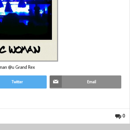
oman @u Grand Rex
Twitter
Email
0