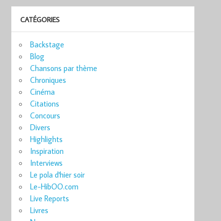
CATÉGORIES
Backstage
Blog
Chansons par thème
Chroniques
Cinéma
Citations
Concours
Divers
Highlights
Inspiration
Interviews
Le pola d'hier soir
Le-HibOO.com
Live Reports
Livres