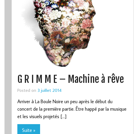
G R I M M E – Machine à rêve
Posted on
3 juillet 2014
Arriver à La Boule Noire un peu après le début du
concert de la première partie. Être happé par la musique
et les visuels projetés […]
Suite »