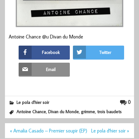
Antoine Chance @u Divan du Monde
Facebook
Twitter
Email
0
Le pola d'hier soir
,
,
,
Antoine Chance
Divan du Monde
grimme
trois baudets
Navigation
« Amalia Casado – Premier soupir (EP)
Le pola d'hier soir »
de