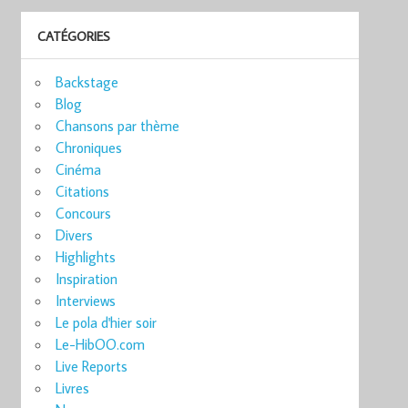
CATÉGORIES
Backstage
Blog
Chansons par thème
Chroniques
Cinéma
Citations
Concours
Divers
Highlights
Inspiration
Interviews
Le pola d'hier soir
Le-HibOO.com
Live Reports
Livres