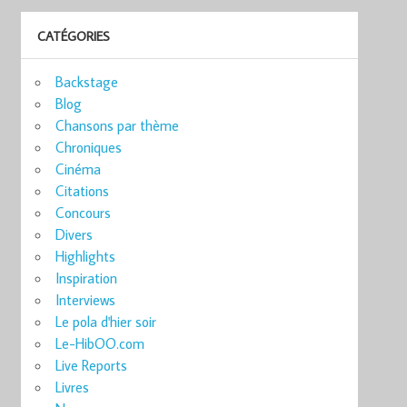
CATÉGORIES
Backstage
Blog
Chansons par thème
Chroniques
Cinéma
Citations
Concours
Divers
Highlights
Inspiration
Interviews
Le pola d'hier soir
Le-HibOO.com
Live Reports
Livres