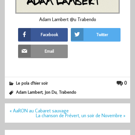
Adam Lambert @u Trabendo
Facebook
Twitter
Email
0
Le pola d'hier soir
,
,
Adam Lambert
Jon Du
Trabendo
Navigation
« AaRON au Cabaret sauvage
de
La chanson de Prévert, un soir de Novembre »
l’article