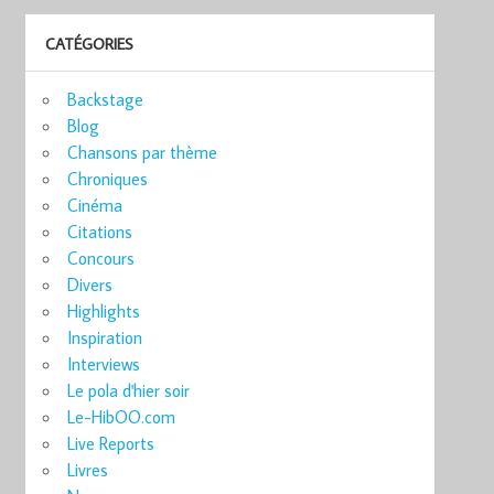
CATÉGORIES
Backstage
Blog
Chansons par thème
Chroniques
Cinéma
Citations
Concours
Divers
Highlights
Inspiration
Interviews
Le pola d'hier soir
Le-HibOO.com
Live Reports
Livres