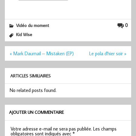
0
Vidéo du moment
Kid Wise
Navigation
« Mark Daumail – Mistaken (EP)
Le pola d'hier soir »
de
l’article
ARTICLES SIMILIAIRES
No related posts found.
AJOUTER UN COMMENTAIRE
Votre adresse e-mail ne sera pas publiée.
Les champs
obligatoires sont indiqués avec
*