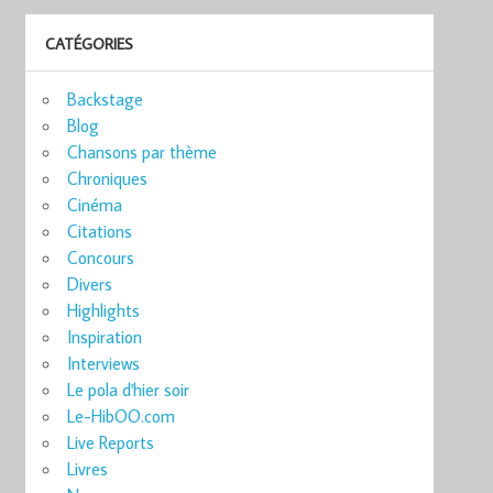
CATÉGORIES
Backstage
Blog
Chansons par thème
Chroniques
Cinéma
Citations
Concours
Divers
Highlights
Inspiration
Interviews
Le pola d'hier soir
Le-HibOO.com
Live Reports
Livres