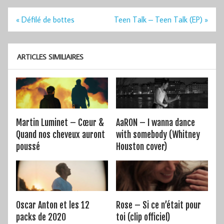
Navigation
« Défilé de bottes
Teen Talk – Teen Talk (EP) »
de
l’article
ARTICLES SIMILIAIRES
Martin Luminet – Cœur &
AaRON – I wanna dance
Quand nos cheveux auront
with somebody (Whitney
poussé
Houston cover)
Oscar Anton et les 12
Rose – Si ce n’était pour
packs de 2020
toi (clip officiel)