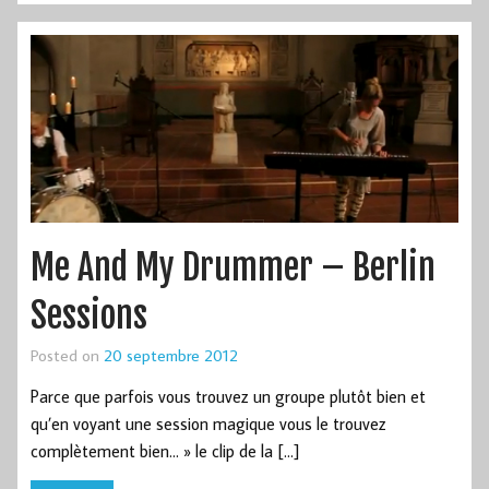
Me And My Drummer – Berlin
Sessions
Posted on
20 septembre 2012
Parce que parfois vous trouvez un groupe plutôt bien et
qu’en voyant une session magique vous le trouvez
complètement bien… » le clip de la […]