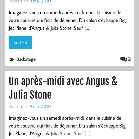
Posted on
9 mai 2010
Imaginez-vous un samedi après-midi, dans la cuisine de
votre cousine qui finit de déjeuner. Du salon s’échappe Big
Jet Plane, d’Angus & Julia Stone. Sauf […]
Suite »
2
Backstage
Un après-midi avec Angus &
Julia Stone
Posted on
9 mai 2010
Imaginez-vous un samedi après-midi, dans la cuisine de
votre cousine qui finit de déjeuner. Du salon s’échappe Big
Jet Plane, d’Angus & Julia Stone. Sauf […]