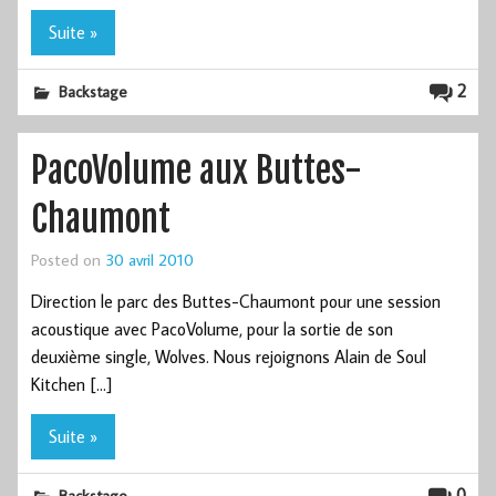
Suite »
2
Backstage
PacoVolume aux Buttes-
Chaumont
Posted on
30 avril 2010
Direction le parc des Buttes-Chaumont pour une session
acoustique avec PacoVolume, pour la sortie de son
deuxième single, Wolves. Nous rejoignons Alain de Soul
Kitchen […]
Suite »
0
Backstage