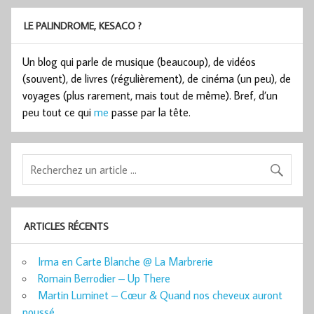
LE PALINDROME, KESACO ?
Un blog qui parle de musique (beaucoup), de vidéos
(souvent), de livres (régulièrement), de cinéma (un peu), de
voyages (plus rarement, mais tout de même). Bref, d’un
peu tout ce qui
me
passe par la tête.
ARTICLES RÉCENTS
Irma en Carte Blanche @ La Marbrerie
Romain Berrodier – Up There
Martin Luminet – Cœur & Quand nos cheveux auront
poussé