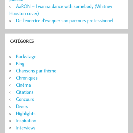
AaRON – I wanna dance with somebody (Whitney
Houston cover)
De l’exercice d’évoquer son parcours professionnel
CATÉGORIES
Backstage
Blog
Chansons par thème
Chroniques
Cinéma
Citations
Concours
Divers
Highlights
Inspiration
Interviews