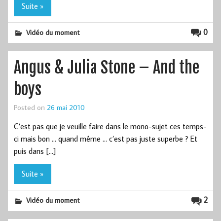
Suite »
0
Vidéo du moment
Angus & Julia Stone – And the
boys
Posted on
26 mai 2010
C’est pas que je veuille faire dans le mono-sujet ces temps-
ci mais bon … quand même … c’est pas juste superbe ? Et
puis dans […]
Suite »
2
Vidéo du moment