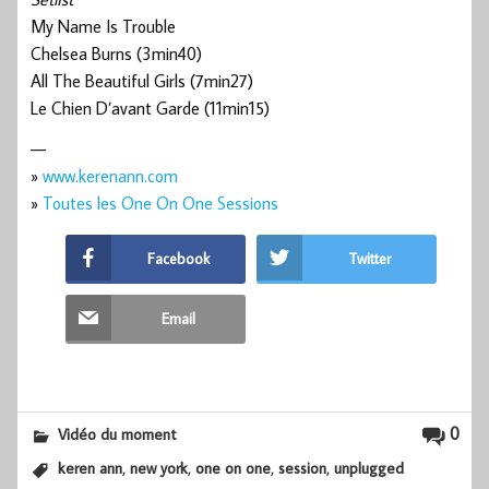
My Name Is Trouble
Chelsea Burns (3min40)
All The Beautiful Girls (7min27)
Le Chien D’avant Garde (11min15)
—
»
www.kerenann.com
»
Toutes les One On One Sessions
Facebook
Twitter
Email
0
Vidéo du moment
,
,
,
,
keren ann
new york
one on one
session
unplugged