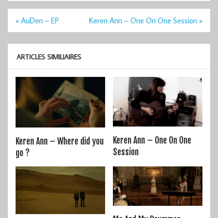
Navigation
« AuDen – EP
Keren Ann – One On One Session »
de
l’article
ARTICLES SIMILIAIRES
Keren Ann – One On One
Keren Ann – Where did you
Session
go ?