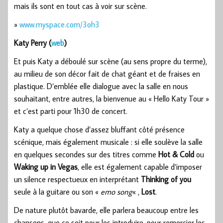
mais ils sont en tout cas à voir sur scène.
»
www.myspace.com/3oh3
Katy Perry (
web
)
Et puis Katy a déboulé sur scène (au sens propre du terme),
au milieu de son décor fait de chat géant et de fraises en
plastique. D’emblée elle dialogue avec la salle en nous
souhaitant, entre autres, la bienvenue au « Hello Katy Tour »
et c’est parti pour 1h30 de concert.
Katy a quelque chose d’assez bluffant côté présence
scénique, mais également musicale : si elle soulève la salle
en quelques secondes sur des titres comme
Hot & Cold
ou
Waking up in Vegas
, elle est également capable d’imposer
un silence respectueux en interprétant
Thinking of you
seule à la guitare ou son «
emo song
« ,
Lost
.
De nature plutôt bavarde, elle parlera beaucoup entre les
chansons, que ce soit pour les introduire, pour remercier les