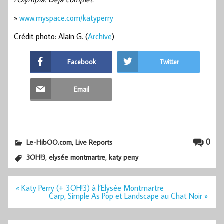
»
www.myspace.com/katyperry
Crédit photo: Alain G. (
Archive
)
Facebook
Twitter
Email
,
0
Le-HibOO.com
Live Reports
,
,
3OH!3
elysée montmartre
katy perry
Navigation
« Katy Perry (+ 3OH!3) à l’Elysée Montmartre
de
Carp, Simple As Pop et Landscape au Chat Noir »
l’article