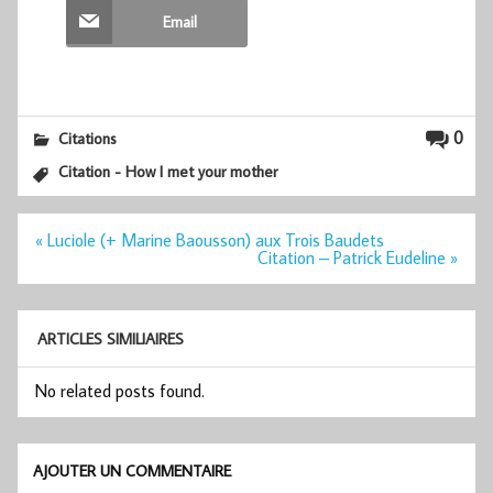
Email
0
Citations
Citation - How I met your mother
Navigation
« Luciole (+ Marine Baousson) aux Trois Baudets
de
Citation – Patrick Eudeline »
l’article
ARTICLES SIMILIAIRES
No related posts found.
AJOUTER UN COMMENTAIRE