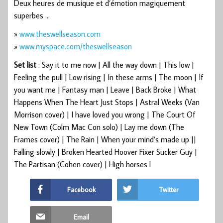
Deux heures de musique et d’émotion magiquement
superbes …
»
www.theswellseason.com
»
www.myspace.com/theswellseason
Set list
: Say it to me now | All the way down | This low |
Feeling the pull | Low rising | In these arms | The moon | If
you want me | Fantasy man | Leave | Back Broke | What
Happens When The Heart Just Stops | Astral Weeks (Van
Morrison cover) | I have loved you wrong | The Court Of
New Town (Colm Mac Con solo) | Lay me down (The
Frames cover) | The Rain | When your mind’s made up ||
Falling slowly | Broken Hearted Hoover Fixer Sucker Guy |
The Partisan (Cohen cover) | High horses l
Facebook
Twitter
Email