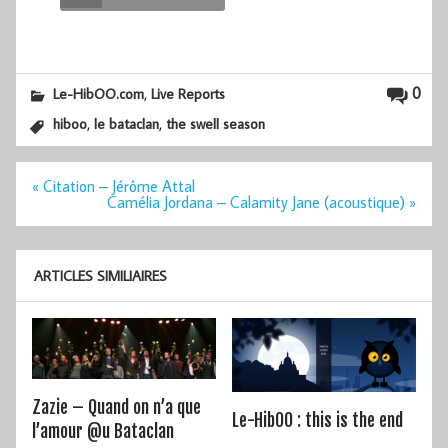
,
0
Le-HibOO.com
Live Reports
,
,
hiboo
le bataclan
the swell season
Navigation
« Citation – Jérôme Attal
de
Camélia Jordana – Calamity Jane (acoustique) »
l’article
ARTICLES SIMILIAIRES
Zazie – Quand on n’a que
Le-HibOO : this is the end
l’amour @u Bataclan
…