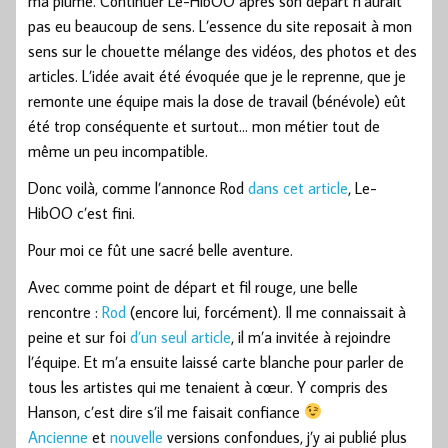
ma plume. Continuer Le-HibOO après son départ n’aurait
pas eu beaucoup de sens. L’essence du site reposait à mon
sens sur le chouette mélange des vidéos, des photos et des
articles. L’idée avait été évoquée que je le reprenne, que je
remonte une équipe mais la dose de travail (bénévole) eût
été trop conséquente et surtout… mon métier tout de
même un peu incompatible.
Donc voilà, comme l’annonce Rod
dans cet article
, Le-
HibOO c’est fini.
Pour moi ce fût une sacré belle aventure.
Avec comme point de départ et fil rouge, une belle
rencontre :
Rod
(encore lui, forcément). Il me connaissait à
peine et sur foi
d’un seul article
, il m’a invitée à rejoindre
l’équipe. Et m’a ensuite laissé carte blanche pour parler de
tous les artistes qui me tenaient à cœur. Y compris des
Hanson, c’est dire s’il me faisait confiance
Ancienne
et
nouvelle
versions confondues, j’y ai publié plus