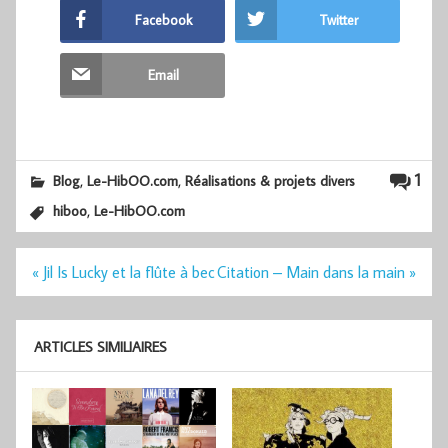
Facebook
Twitter
Email
,
,
1
Blog
Le-HibOO.com
Réalisations & projets divers
,
hiboo
Le-HibOO.com
Navigation
« Jil Is Lucky et la flûte à bec
Citation – Main dans la main »
de
l’article
ARTICLES SIMILIAIRES