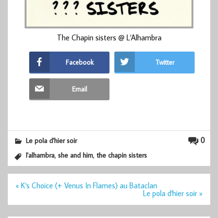
The Chapin sisters @ L’Alhambra
Facebook
Twitter
Email
0
Le pola d'hier soir
,
,
l'alhambra
she and him
the chapin sisters
Navigation
« K's Choice (+ Venus In Flames) au Bataclan
de
Le pola d'hier soir »
l’article