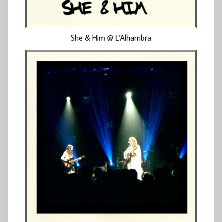
She & Him @ L’Alhambra