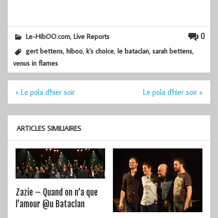
,
0
Le-HibOO.com
Live Reports
,
,
,
,
,
gert bettens
hiboo
k's choice
le bataclan
sarah bettens
venus in flames
Navigation
« Le pola d'hier soir
Le pola d'hier soir »
de
l’article
ARTICLES SIMILIAIRES
Zazie – Quand on n’a que
l’amour @u Bataclan