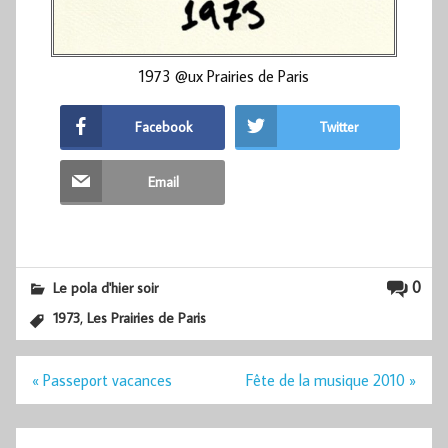
1973 @ux Prairies de Paris
Facebook
Twitter
Email
0
Le pola d'hier soir
,
1973
Les Prairies de Paris
Navigation
« Passeport vacances
Fête de la musique 2010 »
de
l’article