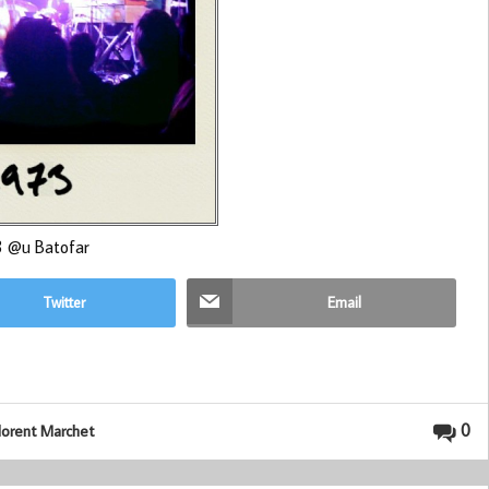
3 @u Batofar
Twitter
Email
0
lorent Marchet