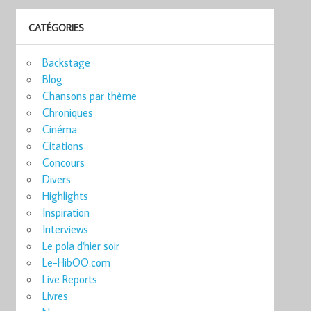
CATÉGORIES
Backstage
Blog
Chansons par thème
Chroniques
Cinéma
Citations
Concours
Divers
Highlights
Inspiration
Interviews
Le pola d'hier soir
Le-HibOO.com
Live Reports
Livres