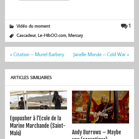
1
Vidéo du moment
,
,
Cascadeur
Le-HibOO.com
Mercury
Navigation
« Citation – Muriel Barbery
Janelle Monáe – Cold War »
de
l’article
ARTICLES SIMILIAIRES
Egopusher à l’Ecole de la
Marine Marchande (Saint-
Andy Burrows – Maybe
Malo)