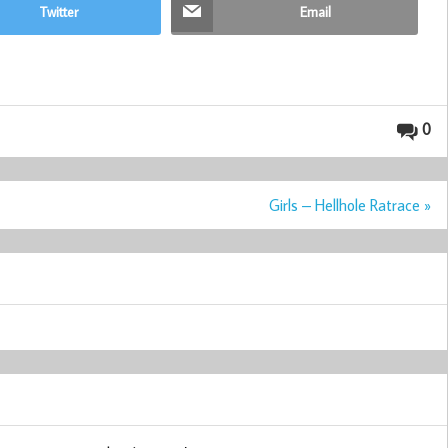
Twitter
Email
0
Girls – Hellhole Ratrace »