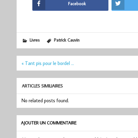
Facebook
Livres
Patrick Cauvin
Navigation
« Tant pis pour le bordel …
de
l’article
ARTICLES SIMILIAIRES
No related posts found.
AJOUTER UN COMMENTAIRE