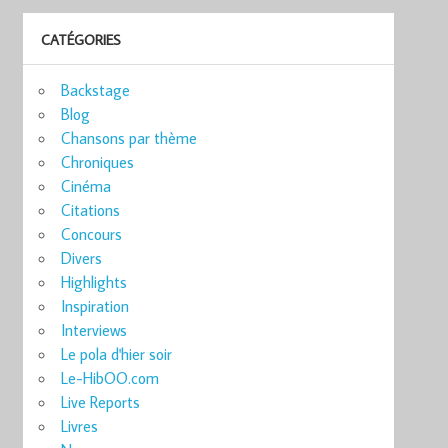
CATÉGORIES
Backstage
Blog
Chansons par thème
Chroniques
Cinéma
Citations
Concours
Divers
Highlights
Inspiration
Interviews
Le pola d'hier soir
Le-HibOO.com
Live Reports
Livres