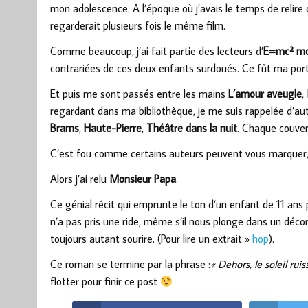
mon adolescence. A l’époque où j’avais le temps de relir
regarderait plusieurs fois le même film.
Comme beaucoup, j’ai fait partie des lecteurs d’
E=mc² m
contrariées de ces deux enfants surdoués. Ce fût ma port
Et puis me sont passés entre les mains
L’amour aveugle
,
regardant dans ma bibliothèque, je me suis rappelée d’autres
Brams
,
Haute-Pierre
,
Théâtre dans la nuit
. Chaque couve
C’est fou comme certains auteurs peuvent vous marquer,
Alors j’ai relu
Monsieur Papa
.
Ce génial récit qui emprunte le ton d’un enfant de 11 ans 
n’a pas pris une ride, même s’il nous plonge dans un décor
toujours autant sourire. (Pour lire un extrait »
hop
).
Ce roman se termine par la phrase :
« Dehors, le soleil ruis
flotter pour finir ce post