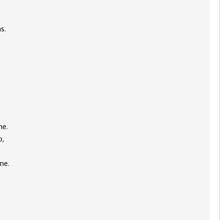
s.
me.
o,
me.