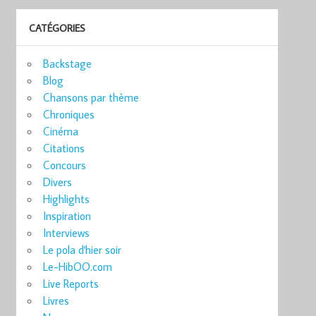
CATÉGORIES
Backstage
Blog
Chansons par thème
Chroniques
Cinéma
Citations
Concours
Divers
Highlights
Inspiration
Interviews
Le pola d'hier soir
Le-HibOO.com
Live Reports
Livres