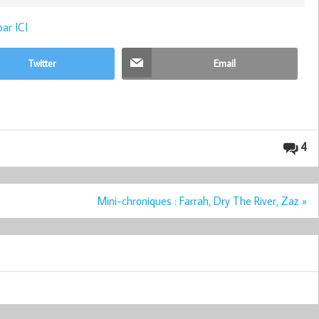
par ICI
Twitter
Email
4
Mini-chroniques : Farrah, Dry The River, Zaz »