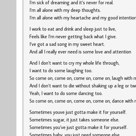
I’m sick of dreaming and it’s never for real.
I’m all alone with my deep thoughts.
I’m all alone with my heartache and my good intention
I work to eat and drink and sleep just to live,
Feels like I’m never getting back what I give.
I’ve got a sad song in my sweet heart.
And all I really ever need is some love and attention
And I don’t want to cry my whole life through,
I want to do some laughing too.
So come on, come on, come on, come on, laugh with 
And I don’t want to die without shaking up a leg or tw
Yeah, I want to do some dancing too.
So come on, come on, come on, come on, dance with 
Sometimes youve just gotta make it for yourself.
Sometimes sugar, it just takes someone else.
Sometimes you’ve just gotta make it for yourself.
Sometimes baby, you just need someone else.