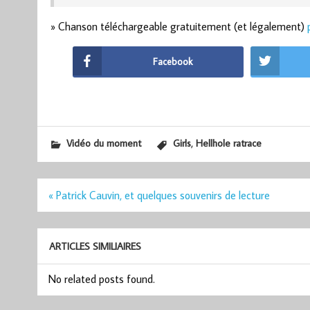
» Chanson téléchargeable gratuitement (et légalement)
Facebook
,
Vidéo du moment
Girls
Hellhole ratrace
Navigation
« Patrick Cauvin, et quelques souvenirs de lecture
de
l’article
ARTICLES SIMILIAIRES
No related posts found.