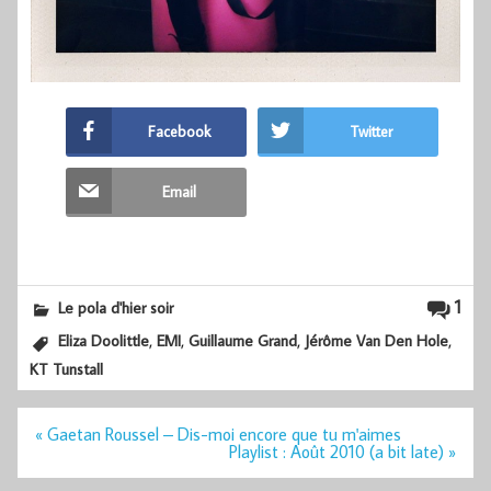
Facebook
Twitter
Email
1
Le pola d'hier soir
,
,
,
,
Eliza Doolittle
EMI
Guillaume Grand
Jérôme Van Den Hole
KT Tunstall
Navigation
« Gaetan Roussel – Dis-moi encore que tu m'aimes
de
Playlist : Août 2010 (a bit late) »
l’article