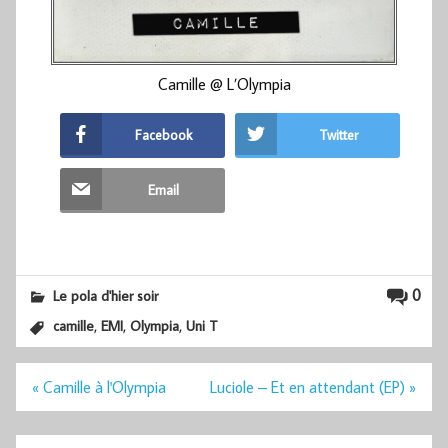
Camille @ L’Olympia
Facebook
Twitter
Email
0
Le pola d'hier soir
,
,
,
camille
EMI
Olympia
Uni T
Navigation
« Camille à l'Olympia
Luciole – Et en attendant (EP) »
de
l’article