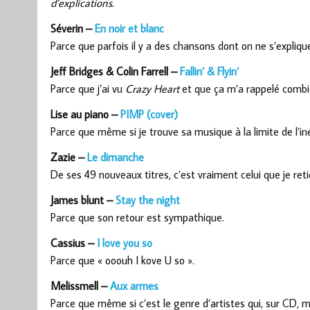
d’explications.
Séverin –
En noir et blanc
Parce que parfois il y a des chansons dont on ne s’expliqu
Jeff Bridges & Colin Farrell –
Fallin’ & Flyin’
Parce que j’ai vu
Crazy Heart
et que ça m’a rappelé combie
Lise au piano –
PIMP (cover)
Parce que même si je trouve sa musique à la limite de l’in
Zazie –
Le dimanche
De ses 49 nouveaux titres, c’est vraiment celui que je reti
James blunt –
Stay the night
Parce que son retour est sympathique.
Cassius –
I love you so
Parce que « ooouh I kove U so ».
Melissmell –
Aux armes
Parce que même si c’est le genre d’artistes qui, sur CD