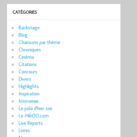
CATÉGORIES
Backstage
Blog
Chansons par thème
Chroniques
Cinéma
Citations
Concours
Divers
Highlights
Inspiration
Interviews
Le pola d'hier soir
Le-HibOO.com
Live Reports
Livres