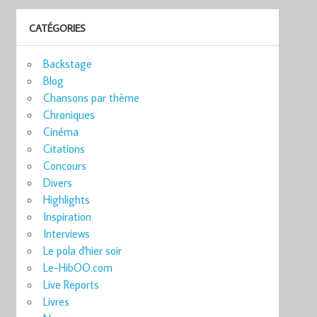
CATÉGORIES
Backstage
Blog
Chansons par thème
Chroniques
Cinéma
Citations
Concours
Divers
Highlights
Inspiration
Interviews
Le pola d'hier soir
Le-HibOO.com
Live Reports
Livres