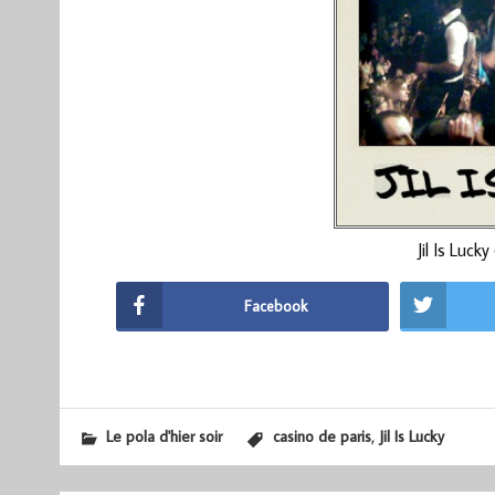
Jil Is Luck
Facebook
,
Le pola d'hier soir
casino de paris
Jil Is Lucky