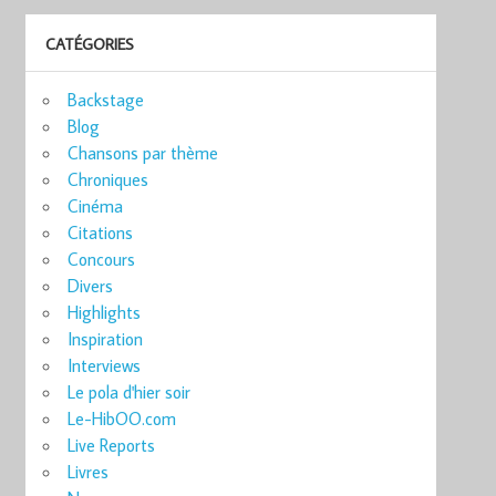
CATÉGORIES
Backstage
Blog
Chansons par thème
Chroniques
Cinéma
Citations
Concours
Divers
Highlights
Inspiration
Interviews
Le pola d'hier soir
Le-HibOO.com
Live Reports
Livres