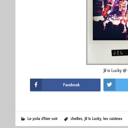
Jil is Lucky @
Facebook
,
,
Le pola d'hier soir
chelles
Jil Is Lucky
les cuizines