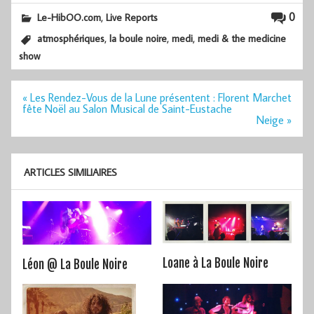
,
0
Le-HibOO.com
Live Reports
,
,
,
atmosphériques
la boule noire
medi
medi & the medicine
show
Navigation
« Les Rendez-Vous de la Lune présentent : Florent Marchet
de
fête Noël au Salon Musical de Saint-Eustache
l’article
Neige »
ARTICLES SIMILIAIRES
Loane à La Boule Noire
Léon @ La Boule Noire