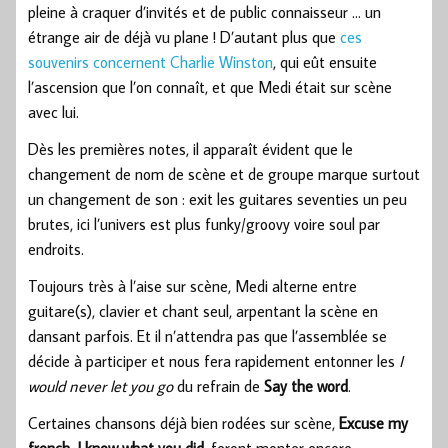
pleine à craquer d’invités et de public connaisseur … un
étrange air de déjà vu plane ! D’autant plus que
ces
souvenirs concernent Charlie Winston
, qui eût ensuite
l’ascension que l’on connaît, et que Medi était sur scène
avec lui.
Dès les premières notes, il apparaît évident que le
changement de nom de scène et de groupe marque surtout
un changement de son : exit les guitares seventies un peu
brutes, ici l’univers est plus funky/groovy voire soul par
endroits.
Toujours très à l’aise sur scène, Medi alterne entre
guitare(s), clavier et chant seul, arpentant la scène en
dansant parfois. Et il n’attendra pas que l’assemblée se
décide à participer et nous fera rapidement entonner les
I
would never let you go
du refrain de
Say the word
.
Certaines chansons déjà bien rodées sur scène,
Excuse my
french
,
I know what you did
, feront monter encore