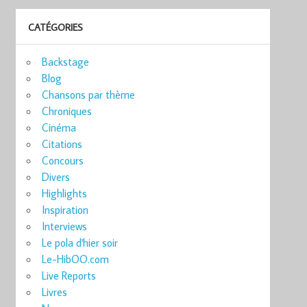
CATÉGORIES
Backstage
Blog
Chansons par thème
Chroniques
Cinéma
Citations
Concours
Divers
Highlights
Inspiration
Interviews
Le pola d'hier soir
Le-HibOO.com
Live Reports
Livres