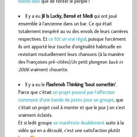
bonne idée
que de tenter le périple !
Il y a eu
Jil Is Lucky, Bensé et Medi
qui ont joué
ensemble à l’ancienne dans un bar. Ce qui était
totalement inespéré au vu des envols de leurs carrières
respectives. Et
ce fût un vrai régal
, puisque forcément
ils ont apporté leur touche d’originalité habituelle en
revisitant mutuellement leurs chansons (à la manière
des Françoises pré-citées).Un petit plongeon
back in
2006
vraiment chouette.
Il y a eu le
Flashmob Thinking ’bout somethin’
.
Parce que c’était
un projet poussé par l’affection
commune d’une bande de potes pour un groupe
, que
c’était un projet cool à monter et que le jour J on s’est
vraiment éclatés.
Et si ledit groupe
se manifeste
doublement
suite à la
vidéo qui en a découlé, c’est une satisfaction plutôt