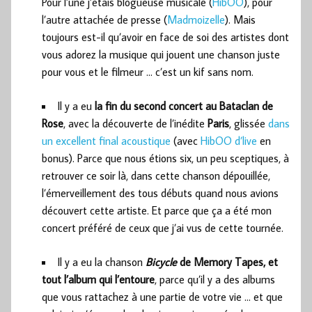
Pour l’une j’étais blogueuse musicale (
HibOO
), pour
l’autre attachée de presse (
Madmoizelle
). Mais
toujours est-il qu’avoir en face de soi des artistes dont
vous adorez la musique qui jouent une chanson juste
pour vous et le filmeur … c’est un kif sans nom.
Il y a eu
la fin du second concert au Bataclan de
Rose
, avec la découverte de l’inédite
Paris
, glissée
dans
un excellent final acoustique
(avec
HibOO d’live
en
bonus). Parce que nous étions six, un peu sceptiques, à
retrouver ce soir là, dans cette chanson dépouillée,
l’émerveillement des tous débuts quand nous avions
découvert cette artiste. Et parce que ça a été mon
concert préféré de ceux que j’ai vus de cette tournée.
Il y a eu la chanson
Bicycle
de Memory Tapes, et
tout l’album qui l’entoure
, parce qu’il y a des albums
que vous rattachez à une partie de votre vie … et que