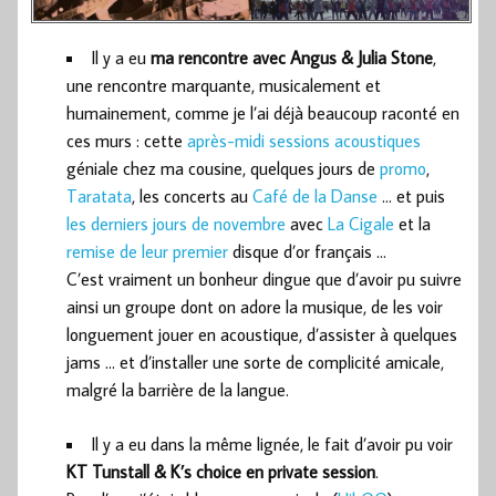
Il y a eu
ma rencontre avec Angus & Julia Stone
,
une rencontre marquante, musicalement et
humainement, comme je l’ai déjà beaucoup raconté en
ces murs : cette
après-midi sessions acoustiques
géniale chez ma cousine, quelques jours de
promo
,
Taratata
, les concerts au
Café de la Danse
… et puis
les derniers jours de novembre
avec
La Cigale
et la
remise de leur premier
disque d’or français …
C’est vraiment un bonheur dingue que d’avoir pu suivre
ainsi un groupe dont on adore la musique, de les voir
longuement jouer en acoustique, d’assister à quelques
jams … et d’installer une sorte de complicité amicale,
malgré la barrière de la langue.
Il y a eu dans la même lignée, le fait d’avoir pu voir
KT Tunstall & K’s choice en private session
.