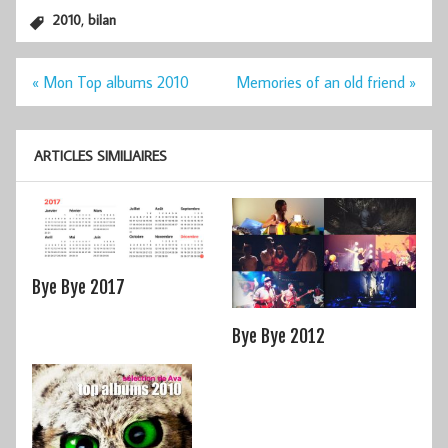
,
2010
bilan
Navigation
« Mon Top albums 2010
Memories of an old friend »
de
l’article
ARTICLES SIMILIAIRES
Bye Bye 2017
Bye Bye 2012