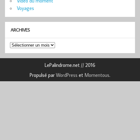
Vidéo du moment
Voyages
ARCHIVES
Archives
LePalindrome.net // 2016
Propulsé par
WordPress
et
Momentous
.