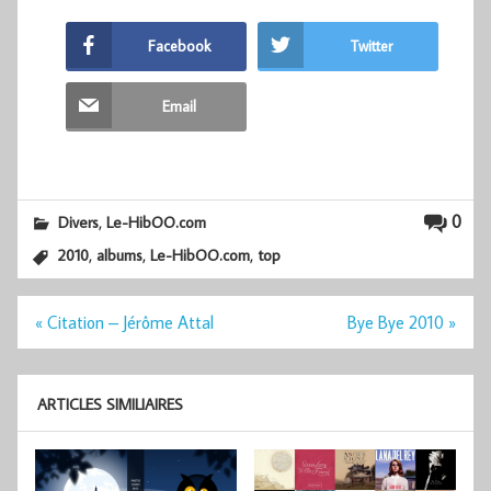
Facebook
Twitter
Email
,
0
Divers
Le-HibOO.com
,
,
,
2010
albums
Le-HibOO.com
top
Navigation
« Citation – Jérôme Attal
Bye Bye 2010 »
de
l’article
ARTICLES SIMILIAIRES