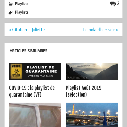
2
Playlists
Playlists
Navigation
« Citation – Juliette
Le pola d'hier soir »
de
l’article
ARTICLES SIMILIAIRES
COVID-19 : la playlist de
Playlist Août 2019
quarantaine (VF)
(sélection)