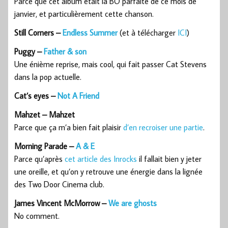
Parce que cet album était la BO parfaite de ce mois de
janvier, et particulièrement cette chanson.
Still Corners –
Endless Summer
(et à télécharger
ICI
)
Puggy –
Father & son
Une énième reprise, mais cool, qui fait passer Cat Stevens
dans la pop actuelle.
Cat’s eyes –
Not A Friend
Mahzet – Mahzet
Parce que ça m’a bien fait plaisir
d’en recroiser une partie
.
Morning Parade –
A & E
Parce qu’après
cet article des Inrocks
il fallait bien y jeter
une oreille, et qu’on y retrouve une énergie dans la lignée
des Two Door Cinema club.
James Vincent McMorrow –
We are ghosts
No comment.