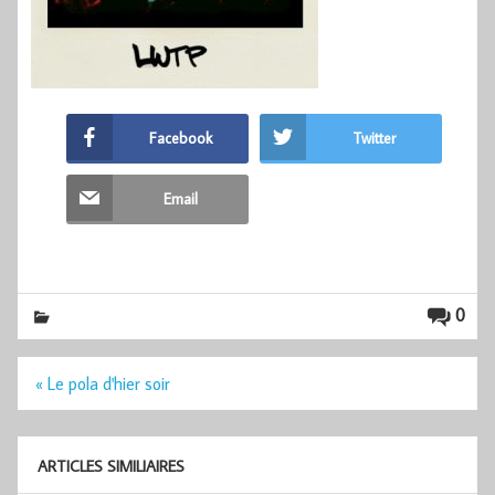
Facebook
Twitter
Email
0
Navigation
« Le pola d'hier soir
de
l’article
ARTICLES SIMILIAIRES