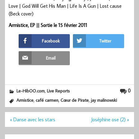
Love | God Will Get His Man | Life Is A Gun | Lost cause
(Beck cover)
Armistice, EP || Sortie le 15 février 2011
Facebook
Twitter
Email
,
0
Le-HibOO.com
Live Reports
,
,
,
Armistice
café carmen
Cœur de Pirate
jay malinowski
Navigation
« Danse avec les stars
Joséphine ose (2) »
de
l’article