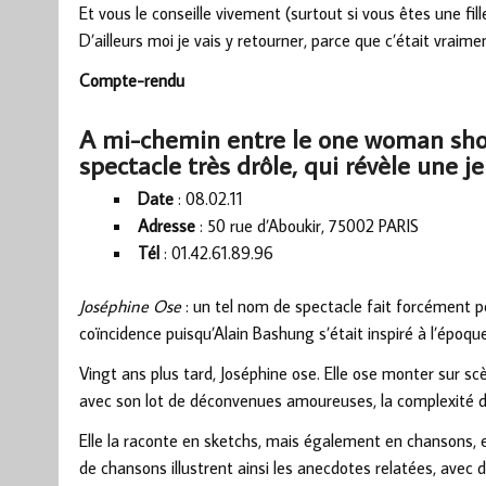
Et vous le conseille vivement (surtout si vous êtes une fill
D’ailleurs moi je vais y retourner, parce que c’était vraime
Compte-rendu
A mi-chemin entre le one woman show
spectacle très drôle, qui révèle une j
Date
: 08.02.11
Adresse
: 50 rue d’Aboukir, 75002 PARIS
Tél
: 01.42.61.89.96
Joséphine Ose
: un tel nom de spectacle fait forcément p
coïncidence puisqu’Alain Bashung s’était inspiré à l’époqu
Vingt ans plus tard, Joséphine ose. Elle ose monter sur s
avec son lot de déconvenues amoureuses, la complexité de
Elle la raconte en sketchs, mais également en chansons, et 
de chansons illustrent ainsi les anecdotes relatées, avec d