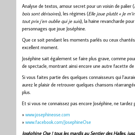
Analyse de textos, amour secret pour un voisin de palier (
bois sont dérisoires
), les régimes (
Elle joue plutôt « Je m’i
tout prix j’en oublie qui je suis
), la haine revancharde pou
personnages que joue Joséphine.
Que ce soit pendant les moments parlés ou ceux chantés, 
excellent moment.
Joséphine sait également se faire plus grave, comme pour 
de spectacle, montrant ainsi encore une autre facette de 
Si vous faites partie des quelques connaisseurs qui l’aur
aurez le plaisir de retrouver quelques chansons réarrangé
plus.
Et si vous ne connaissez pas encore Joséphine, ne tardez p
»
www.josephineose.com
»
www.facebook.com/JosephineOse
Joséphine Ose ! tous les mardis au Sentier des Halles, jusqu