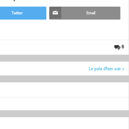
Twitter
Email
8
Le pola d'hier soir »