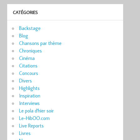
CATÉGORIES
Backstage
Blog
Chansons par thème
Chroniques
Cinéma
Citations
Concours
Divers
Highlights
Inspiration
Interviews
Le pola d'hier soir
Le-HibOO.com
Live Reports
Livres