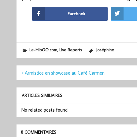
Facebook
,
Le-HibOO.com
Live Reports
Joséphine
Navigation
« Armistice en showcase au Café Carmen
de
l’article
ARTICLES SIMILIAIRES
No related posts found.
8 COMMENTAIRES