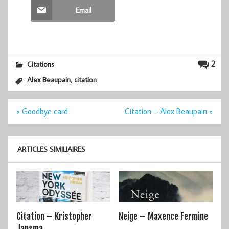
Email
2
Citations
,
Alex Beaupain
citation
Navigation
« Goodbye card
Citation – Alex Beaupain »
de
l’article
ARTICLES SIMILIAIRES
Citation – Kristopher
Neige – Maxence Fermine
Jansma