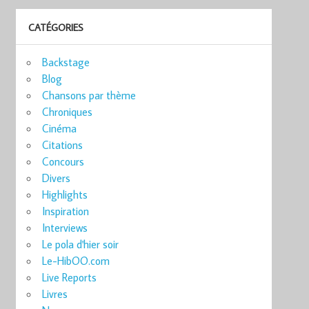
CATÉGORIES
Backstage
Blog
Chansons par thème
Chroniques
Cinéma
Citations
Concours
Divers
Highlights
Inspiration
Interviews
Le pola d'hier soir
Le-HibOO.com
Live Reports
Livres