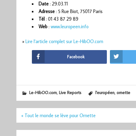
Date
: 29.03.11
Adresse
: 5 Rue Biot, 75017 Paris
Tél
: 01 43 87 29 89
Web
:
www.leuropeen.info
»
Lire l’article complet sur Le-HibOO.com
Facebook
,
,
Le-HibOO.com
Live Reports
l'européen
ornette
Navigation
« Tout le monde se lève pour Ornette
de
l’article