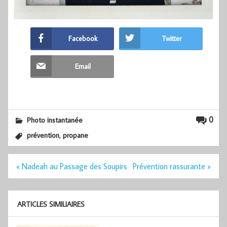
Facebook
Twitter
Email
0
Photo instantanée
,
prévention
propane
Navigation
« Nadeah au Passage des Soupirs
Prévention rassurante »
de
l’article
ARTICLES SIMILIAIRES