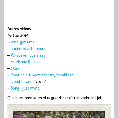
Autres vidéos
by Yak & Me
–
Ain’t got time
–
Suddenly afternoons
–
Whatever lovers say
–
Hurricane Katrina
–
Odile
–
Pinot noir & poetry for my breakfast
–
Dead flowers
(cover)
–
Song I just wrote
Quelques photos en plus grand, car c’était vraiment joli :