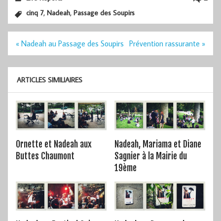
,
,
cinq 7
Nadeah
Passage des Soupirs
Navigation
« Nadeah au Passage des Soupirs
Prévention rassurante »
de
l’article
ARTICLES SIMILIAIRES
Ornette et Nadeah aux
Nadeah, Mariama et Diane
Buttes Chaumont
Sagnier à la Mairie du
19ème