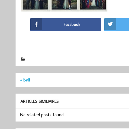
Facebook
Navigation
« Bali
de
l’article
ARTICLES SIMILIAIRES
No related posts found.