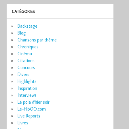
CATÉGORIES
Backstage
Blog
Chansons par thème
Chroniques
Cinéma
Citations
Concours
Divers
Highlights
Inspiration
Interviews
Le pola d'hier soir
Le-HibOO.com
Live Reports
Livres