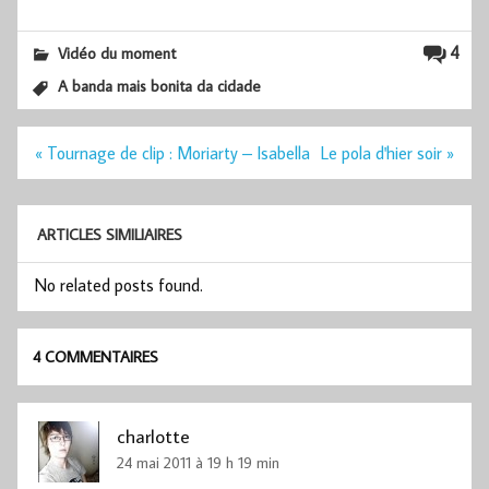
4
Vidéo du moment
A banda mais bonita da cidade
Navigation
« Tournage de clip : Moriarty – Isabella
Le pola d'hier soir »
de
l’article
ARTICLES SIMILIAIRES
No related posts found.
4 COMMENTAIRES
charlotte
24 mai 2011 à 19 h 19 min