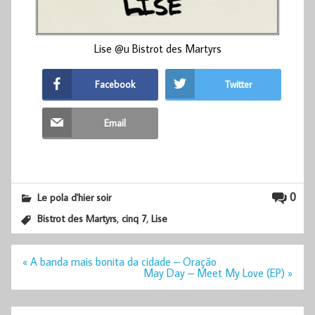
Lise @u Bistrot des Martyrs
Facebook
Twitter
Email
0
Le pola d'hier soir
,
,
Bistrot des Martyrs
cinq 7
Lise
Navigation
« A banda mais bonita da cidade – Oração
de
May Day – Meet My Love (EP) »
l’article