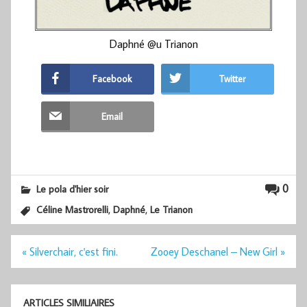
Daphné @u Trianon
Facebook
Twitter
Email
0
Le pola d'hier soir
,
,
Céline Mastrorelli
Daphné
Le Trianon
Navigation
« Silverchair, c'est fini.
Zooey Deschanel – New Girl »
de
l’article
ARTICLES SIMILIAIRES